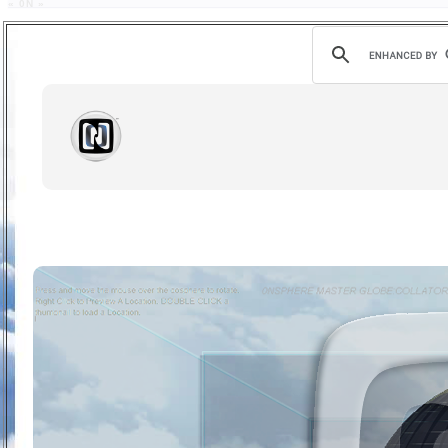
« 0N »