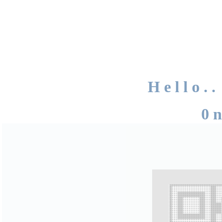
H e l l o .
0 n